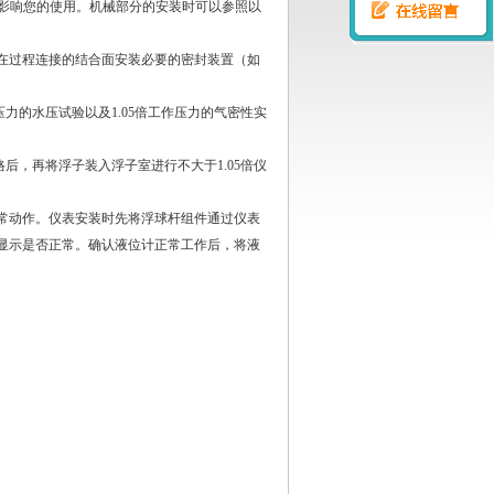
免影响您的使用。机械部分的安装时可以参照以
在过程连接的结合面安装必要的密封装置（如
力的水压试验以及1.05倍工作压力的气密性实
后，再将浮子装入浮子室进行不大于1.05倍仪
常动作。仪表安装时先将浮球杆组件通过仪表
显示是否正常。确认液位计正常工作后，将液