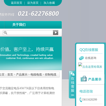
返回首页
|
设为首页
|
加入收藏
关于我们
在线咨询
位置：
首页
>
产品展示
>
电线电缆
>
控制电缆
流额定电压450/750及以下仪表用控制电
织屏蔽，抗干扰性能*，广泛用于计算机测控
13611620299