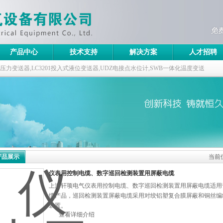
产品中心
技术支持
解决方案
人才招聘
ABB压力变送器,LC3201投入式液位变送器,UDZ电接点水位计,SWB一体化温度变送
产品展示
当前
仪表用控制电缆、数字巡回检测装置用屏蔽电缆
上海轩顼电气仪表用控制电缆、数字巡回检测装置用屏蔽电缆适用于交
缆产品，巡回检测装置屏蔽电缆采用对绞铝塑复合膜屏蔽和铜丝编
装置。
查看详细介绍