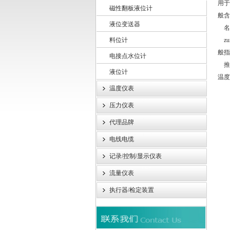
用于
磁性翻板液位计
般含
液位变送器
上海轩顼电气设备有限公司
名
料位计
zu
般指
电接点水位计
推荐
液位计
温
温度仪表
压力仪表
代理品牌
电线电缆
记录/控制/显示仪表
流量仪表
执行器/检定装置