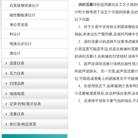
涡街流量计
的选用要结合工艺介质的
石英玻璃管液位计
计时大都考虑了这五个方面的因素,在
磁性翻板液位计
以下问题:
液位变送器
上海轩顼电气设备有限公司
1、对于介质中含有粉尘和固体颗粒或
料位计
例如,本体法生产聚丙烯,其循环丙烯中
2、涡街流量计的选择不仅要考虑被测
电接点水位计
介质温度可能是常温,但是在检修时需要
液位计
的涡街流量计,在检修吹扫管线时,就有
温度仪表
3、超声波涡街流量计虽然抗振性强,但
坏超声波探头。另一方面,超声波流量
压力仪表
过,可能造成测量上的困难甚至不可能
代理品牌
4、在使用状态下,如果被测介质有明
小流量敏感度很高,在这种场合使用,会
电线电缆
5、在液体中混有大量气泡的场合,不
记录/控制/显示仪表
流量仪表
执行器/检定装置