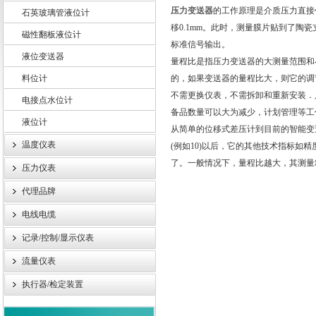
压力变送器
的工作原理是介质压力直接
石英玻璃管液位计
移0.1mm。此时，测量膜片贴到了
磁性翻板液位计
标准信号输出。
液位变送器
上海轩顼电气设备有限公司
量程比是指压力变送器的大测量范围和
料位计
的，如果变送器的量程比大，则它的调
不需更换仪表，不需拆卸和重新安装．
电接点水位计
备品数量可以大为减少，计划管理等
液位计
从简单的位移式差压计到目前的智能变
温度仪表
(例如10)以后，它的其他技术指标如
了。一般情况下，量程比越大，其测
压力仪表
代理品牌
电线电缆
记录/控制/显示仪表
流量仪表
执行器/检定装置