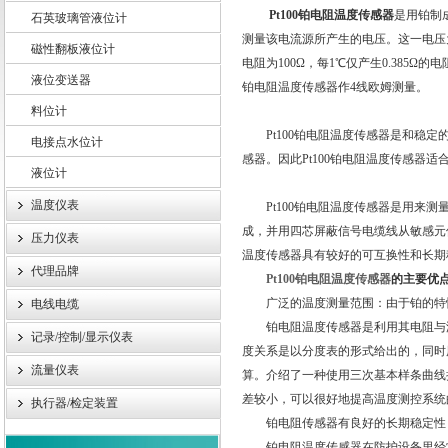
Pt100铂电阻温度传感器
是用铂制
石英玻璃管液位计
测量该电流源所产生的电压。这一电压为两
磁性翻板液位计
电阻为100Ω，每1℃仅产生0.385Ω
液位变送器
上海轩顼电气设备有限公司
铂电阻温度传感器作4线欧姆测量。
料位计
Pt100铂电阻温度传感器是和稳定的
电接点水位计
感器。因此Pt100铂电阻温度传感器
液位计
温度仪表
Pt100铂电阻温度传感器是用来测
成，并用四芯屏蔽信号电缆线从敏感元
压力仪表
温度传感器具有较好的可互换性和长期
代理品牌
Pt100铂电阻温度传感器
的主要优
广泛的温度测量范围：由于铂的特性
电线电缆
铂电阻温度传感器是利用其电阻与温
记录/控制/显示仪表
度关系是以分度表的形式给出的，同时用
流量仪表
算。介绍了一种使用三次基本样条曲线
差较小，可以很好地提高温度测控系统
执行器/检定装置
铂电阻传感器有良好的长期稳定性，典型
铂电阻温度传感器在防护设备里经