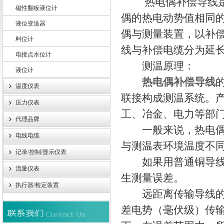
热电偶补偿导线是在
磁性翻板液位计
偶的热电动势值相同
液位变送器
上海轩顼电气设备有限公司
偶与测量装置，以补
料位计
线与补偿电缆分为延
电接点水位计
测温原理：
液位计
热电偶补偿导线
温度仪表
联接构成测温系统。
压力仪表
工、冶金、电力等部
代理品牌
一般来说，热电偶离
电线电缆
与测温表环境温度不
记录/控制/显示仪表
如果用普通铜导线，
流量仪表
生测量误差。
执行器/检定装置
远距离传输导线的压
差电势（毫伏级）传输