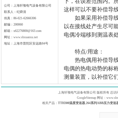
下，在误差范围内。所
公司：上海轩顼电气设备有限公司
这样可以不要补偿导
联系人：纪舜清
如果采用补偿导线（
传真：86-021-62666306
邮编：200060
以在接线处产生尽可
邮箱：x62276800@163.com
电偶冷端移到测温表
网址：
www.shxuanxu.net
地址：上海市普陀区安远路84号
特点/用途：
热电偶用补偿导线它
电偶的热电动势的标
测量装置，以补偿它
上海轩顼电气设备有限公司 版权所有 总访
GoogleSitemap
网址：www.sh
相关产品：
TTH300温度变送器
,
264系列ABB压力变送