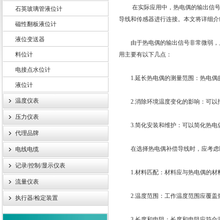
在实际应用中，热电偶的输出信号非
石英玻璃管液位计
导线和传感器进行连接。本文将详细介
磁性翻板液位计
液位变送器
上海轩顼电气设备有限公司
由于热电偶的输出信号非常微弱，且
料位计
用主要有以下几点：
电接点水位计
1.延长热电偶的测量范围：热电偶
液位计
温度仪表
2.消除环境温度变化的影响：可以
压力仪表
3.简化安装和维护：可以简化热电
代理品牌
在选择热电偶补偿导线时，应考虑
电线电缆
记录/控制/显示仪表
1.材料匹配：材料应与热电偶的材
流量仪表
2.温度范围：工作温度范围应覆盖
执行器/检定装置
3.长度和电阻：长度和电阻应符合