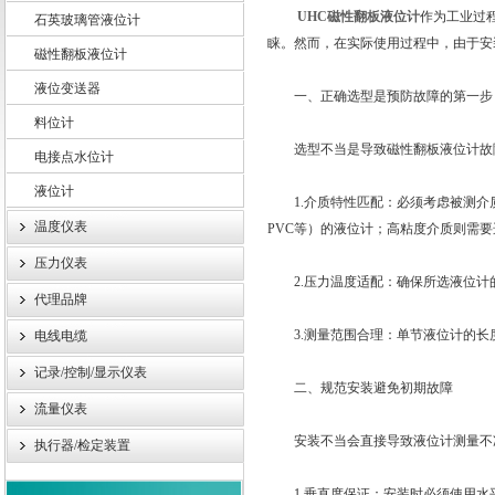
UHC磁性翻板液位计
作为工业过
石英玻璃管液位计
睐。然而，在实际使用过程中，由于安
磁性翻板液位计
液位变送器
上海轩顼电气设备有限公司
一、正确选型是预防故障的第一步
料位计
选型不当是导致磁性翻板液位计故障
电接点水位计
液位计
1.介质特性匹配：必须考虑被测介质
温度仪表
PVC等）的液位计；高粘度介质则需
压力仪表
2.压力温度适配：确保所选液位计
代理品牌
3.测量范围合理：单节液位计的长度
电线电缆
记录/控制/显示仪表
二、规范安装避免初期故障
流量仪表
安装不当会直接导致液位计测量不准
执行器/检定装置
1.垂直度保证：安装时必须使用水平