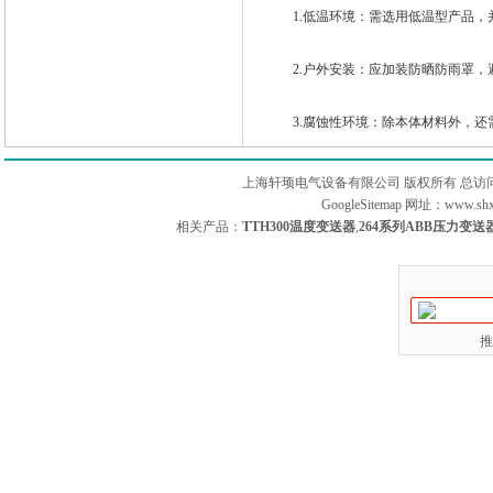
1.低温环境：需选用低温型产品，
2.户外安装：应加装防晒防雨罩，
3.腐蚀性环境：除本体材料外，还
上海轩顼电气设备有限公司 版权所有 总访
GoogleSitemap
网址：www.sh
相关产品：
TTH300温度变送器
,
264系列ABB压力变送
推