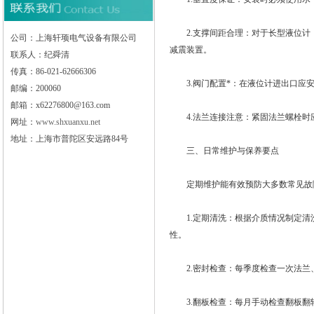
2.支撑间距合理：对于长型液位计，
公司：上海轩顼电气设备有限公司
减震装置。
联系人：纪舜清
传真：86-021-62666306
3.阀门配置*：在液位计进出口应安
邮编：200060
邮箱：x62276800@163.com
4.法兰连接注意：紧固法兰螺栓时
网址：
www.shxuanxu.net
地址：上海市普陀区安远路84号
三、日常维护与保养要点
定期维护能有效预防大多数常见故
1.定期清洗：根据介质情况制定清洗
性。
2.密封检查：每季度检查一次法兰、
3.翻板检查：每月手动检查翻板翻