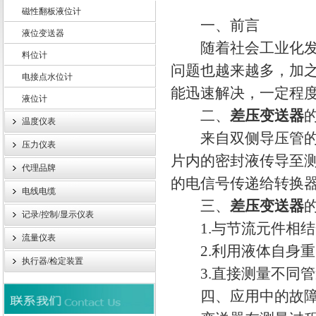
磁性翻板液位计
一、前言
液位变送器
上海轩顼电气设备有限公司
随着社会工业化发
料位计
问题也越来越多，加
电接点水位计
能迅速解决，一定程
液位计
二、
差压变送器
温度仪表
来自双侧导压管的差
压力仪表
片内的密封液传导至
代理品牌
的电信号传递给转换
电线电缆
三、
差压变送器
记录/控制/显示仪表
1.与节流元件相结
流量仪表
2.利用液体自身重
执行器/检定装置
3.直接测量不同管
四、应用中的故障