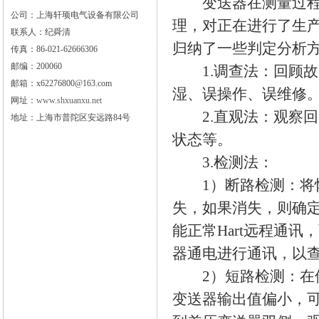
变送器在测量过程中
公司：上海轩顼电气设备有限公司
理，对正在进行了生
联系人：纪舜清
归纳了一些判定分析
传真：86-021-62666306
邮编：200060
1.调查法：回顾故
邮箱：x62276800@163.com
湿、误操作、误维修
网址：
www.shxuanxu.net
2.直观法：观察回
地址：上海市普陀区安远路84号
状态等。
3.检测法：
1）断路检测：将怀
失，如果消失，则确
能正常Hart远程通
器通电进行通讯，以查
2）短路检测：在保
变送器输出值偏小，