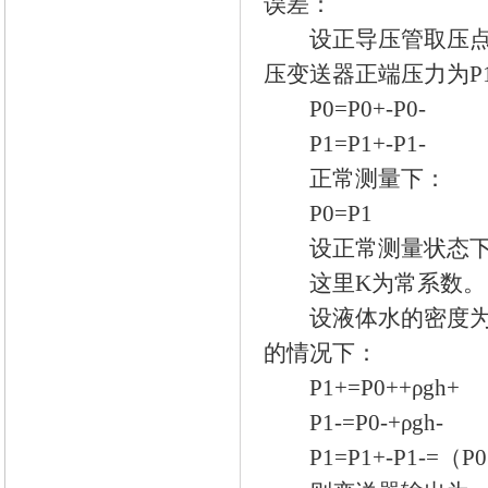
误差：
设正导压管取压点压力
压变送器正端压力为P1
P0=P0+-P0-
P1=P1+-P1-
正常测量下：
P0=P1
设正常测量状态下的
这里K为常系数。
设液体水的密度为ρ，
的情况下：
P1+=P0++ρgh+
P1-=P0-+ρgh-
P1=P1+-P1-=（P0+