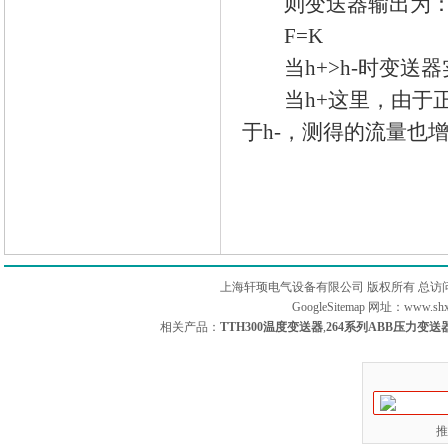
则变送器输出为
F=K
当h+>h-时变送
当h+这里，由于正
于h-，测得的流量也
上海轩顼电气设备有限公司 版权所有 总访
GoogleSitemap
网址：www.sh
相关产品：
TTH300温度变送器
,
264系列ABB压力变送
推