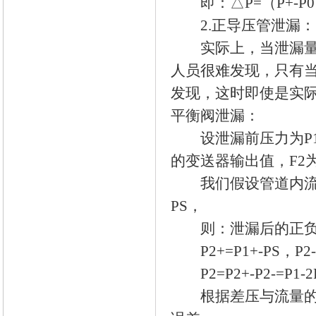
即：△P=（P+-P0
2.正导压管泄漏：
实际上，当泄漏量非
人员很难发现，只有
发现，这时即使是实际
平衡阀泄漏：
设泄漏前压力为P1，泄
的变送器输出值，F2
我们假设管道内流体
PS，
则：泄漏后的正负
P2+=P1+-PS，P2-=
P2=P2+-P2-=P1-2
根据差压与流量的关