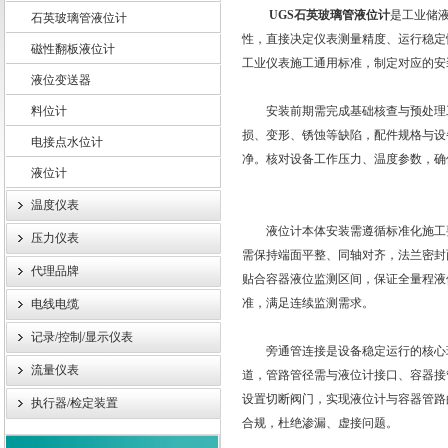
UGS石英玻璃管液位计
是工业储
石英玻璃管液位计
性，直接决定仪表测量精度、运行稳定
磁性翻板液位计
工业仪表施工通用标准，制定对应的安
液位变送器
上海轩顼电气设备有限公司
料位计
安装前期需完成基础核查与预处理工
损、变形、锈蚀等缺陷，配件规格与设
电接点水位计
净。核对设备工作压力、温度参数，确
液位计
温度仪表
液位计本体安装需遵循标准化施工要
压力仪表
需保持端面平整、同轴对齐，法兰密封
代理品牌
贴合容器液位监测区间，保证全量程液
准，满足连续监测需求。
电线电缆
记录/控制/显示仪表
旁通管连接是设备稳定运行的核心环
流量仪表
道，管路管径需与液位计接口、容器接
设置切断阀门，实现液位计与容器管路
执行器/检定装置
合规，杜绝渗漏、虚接问题。