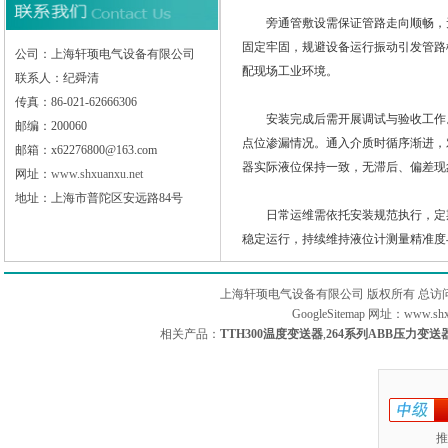
旁通管敷设需保证管路走向顺畅，无
固定牢固，规避设备运行振动引发管路
公司：上海轩顼电气设备有限公司
配现场工业环境。
联系人：纪舜清
传真：86-021-62666306
安装完成后需开展调试与验收工作。
邮编：200060
点位渗漏情况。通入介质时循序渐进，
邮箱：x62276800@163.com
器实际液位保持一致，无滞后、偏差现
网址：
www.shxuanxu.net
地址：上海市普陀区安远路84号
日常运维需依托安装规范执行，定期
稳定运行，持续维持液位计测量精准度
上海轩顼电气设备有限公司 版权所有 总访
GoogleSitemap
网址：www.sh
相关产品：
TTH300温度变送器
,
264系列ABB压力变送
推