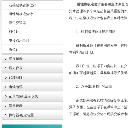
磁性翻板液位计
主要由主体测量
石英玻璃管液位计
污水处理等多个领域起着至关重要的作
磁性翻板液位计
程中，磁翻板液位计也会产生各种故障
液位变送器
上海轩顼电气设备有限公司
料位计
1、磁翻板液位计显示问题
电接点水位计
磁翻板液位计在使用过程中，有时会
液位计
粘稠和结晶所致。
温度仪表
我们知道，磁浮子内含磁铁，在介质
压力仪表
的增加而越聚越多，极易造成浮子质量
代理品牌
2、浮子出现卡阻的故障
电线电缆
记录/控制/显示仪表
杂质如果没有及时清洗除影响正常显
流量仪表
浮子表面，也会使浮子在浮筒中上下活
下浮动，引起液位变化出现跳变或者卡
执行器/检定装置