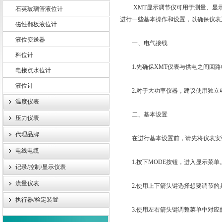
XMT显示调节仪可用于测量、显示
石英玻璃管液位计
进行一些基本操作和设置，以确保仪表
磁性翻板液位计
液位变送器
上海轩顼电气设备有限公司
一、电气接线
料位计
1.先确保XMT仪表与供电之间回路
电接点水位计
液位计
2.对于大功率仪器，建议使用独立
温度仪表
二、基本设置
压力仪表
代理品牌
在进行基本设置前，请先将仪表安装
电线电缆
1.按下MODE按钮，进入显示菜单
记录/控制/显示仪表
流量仪表
2.使用上下箭头键选择想要调节的
执行器/检定装置
3.使用左右箭头键调整菜单中对应