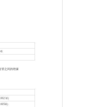
Φ8
外套管之间的绝缘
002 ltl）
005ltl）