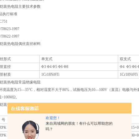
、铠装热电阻主要技术参数
品执行标准
C751
T8623-1997
T8622-1997
、铠装热电阻偶丝直径材料
丝形式
单支式
双支式
管直径
Φ3 Φ4 Φ5 Φ6 Φ8
Φ4 Φ5 Φ6 
管材质
1Cr18Ni9Ti
1Cr18Ni9Ti
、铠装热电阻常温绝缘电阻
环境温度为15—35°C，相对湿度不大于80%，试验电压为10—100V（直流）电极与
>100MΩ。
、铠装热电阻测温范围及温差
欢迎您！
 号
分 度 号
测温范围°C
精度等级
允 差
来自局域网的朋友！有什么可以帮助您的
ZPK
Pt100
-200­­-+500
*
±（0.15+0.
吗？
ZPK
Pt100
-200­­-+500
B级
±（0.30+0.