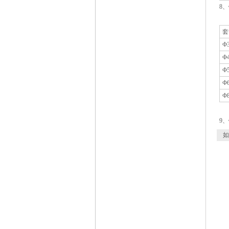
8
套
Ф
Ф
Ф
Ф
Ф
9
如