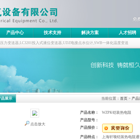
产品中心
技术支持
解决方案
人才招聘
ABB压力变送器,LC3201投入式液位变送器,UDZ电接点水位计,SWB一体化温度变送
产品展示
当前位置：
首页
>
产品
产品名称：
WZPK铠装热电阻
产品型号：
点击放大
产品报价：
产品特点：
上海轩顼铠装热电阻通