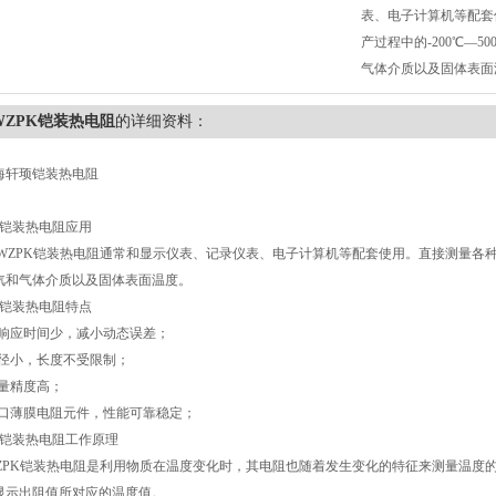
表、电子计算机等配套
产过程中的-200℃—5
气体介质以及固体表面
WZPK铠装热电阻
的详细资料：
海轩顼铠装热电阻
、铠装热电阻应用
ZPK铠装热电阻通常和显示仪表、记录仪表、电子计算机等配套使用。直接测量各种生产
汽和气体介质以及固体表面温度。
、铠装热电阻特点
热响应时间少，减小动态误差；
直径小，长度不受限制；
测量精度高；
进口薄膜电阻元件，性能可靠稳定；
、铠装热电阻工作原理
ZPK铠装热电阻是利用物质在温度变化时，其电阻也随着发生变化的特征来测量温度
显示出阻值所对应的温度值。