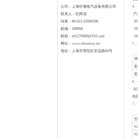
公司：上海轩顼电气设备有限公司
4
联系人：纪舜清
产
传真：86-021-62666306
IE
邮编：200060
JB/
邮箱：x62276800@163.com
JB/
网址：
www.shxuanxu.net
5
地址：上海市普陀区安远路84号
偶
套
套
6
在
电阻
7
型
W
W