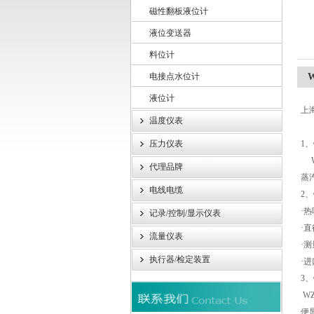
磁性翻板液位计
液位变送器
上海轩顼电气设备有限公司
料位计
电接点水位计
液位计
上
温度仪表
压力仪表
1
W
代理品牌
蒸
电线电缆
2
·
记录/控制/显示仪表
·
流量仪表
·
执行器/检定装置
·
3
W
便