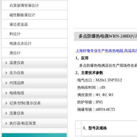
石英玻璃管液位计
磁性翻板液位计
液位变送器
上海轩顼电气设备有限公司
料位计
多点防爆热电偶WRN-240D
的
电接点水位计
上海轩顼专业生产热装热电阻,高温高压
液位计
1
、应用
温度仪表
多点防爆热电偶适合生产现场存在
压力仪表
2
、主要技术参数
电气出口：M20x1.5NPTI1/2
代理品牌
热响应时间：≤8S
电线电缆
偶丝直径：Ф1. Ф2. Ф3
防护等级：IP65
记录/控制/显示仪表
隔爆等级：d‖BT4.d‖CT5
流量仪表
执行器/检定装置
3
、型号及规格