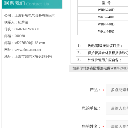
型 号
WRN-240D
公司：上海轩顼电气设备有限公司
WRE-240D
联系人：纪舜清
WRN-440D
传真：86-021-62666306
WRE-440D
邮编：200060
邮箱：x62276800@163.com
1）
热电偶I级按协议订货；
网址：
www.shxuanxu.net
2）
保护管其余材质根据协议
地址：上海市普陀区安远路84号
3）
外保护管用户应自备；
如果你对
多点防爆热电偶WRN-240D
产品：
您的单位：
您的姓名：