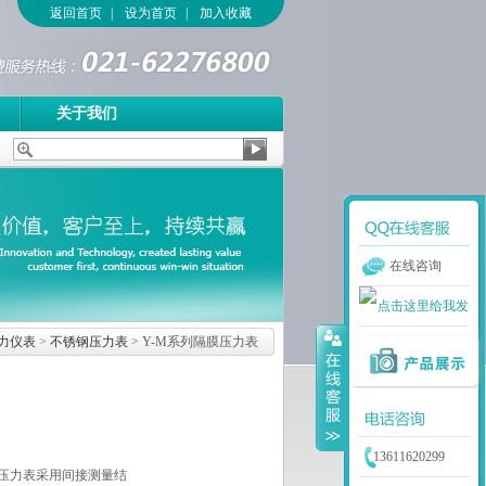
返回首页
|
设为首页
|
加入收藏
关于我们
在线咨询
力仪表
>
不锈钢压力表
> Y-M系列隔膜压力表
13611620299
膜压力表采用间接测量结