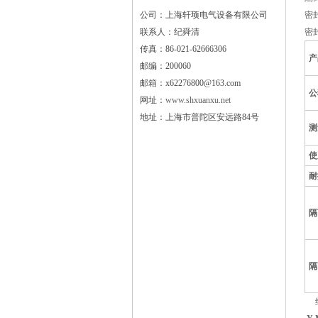
公司：上海轩顼电气设备有限公司
密
联系人：纪舜清
密
传真：86-021-62666306
产
邮编：200060
邮箱：x62276800@163.com
公
网址：
www.shxuanxu.net
地址：上海市普陀区安远路84号
测
使
耐
隔
隔
结