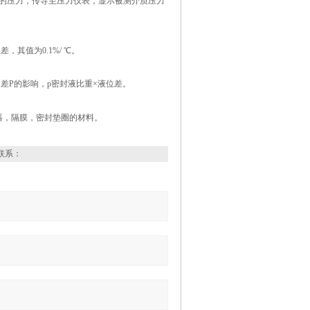
的压力，传导至压力仪表，显示被测介质压力
其值为0.1%/ ℃。
差P的影响，p密封液比重×液位差。
器，隔膜，密封垫圈的材料。
联系：