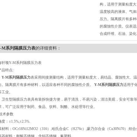
构，适用于测量粘度大
温度较高的液体、气体
压力。隔离膜片有多种
的腐蚀性介质。仪表适
合成纤维、石油、染化
Y-M系列隔膜压力表
的详细资料：
海轩顼Y-M系列隔膜压力表
产品特点
:
Y-M系列隔膜压力
表采用间接测量结构，适用于测量粘度大，易结晶、腐蚀性大、温
力。隔离膜片有多种材料，以适应各种不同的腐蚀性介质。
Y-M系列隔膜压力
适用于
等工业。
生型隔膜压力表具有装拆快捷方便，易于清洗，不易污染，清洁美观，安全可靠等优
求，可广泛应用于制药、食品、饮料、制酪、水处理等行业。
术参数
度：±1.5%,±2.5%.
材料：OCr18Ni12MO2（316）,哈氏合金C（H276c）,蒙乃尔合金（Cu30Ni70）,钽
离器材料：耐酸不锈钢，含钼不锈钢，氟塑料。