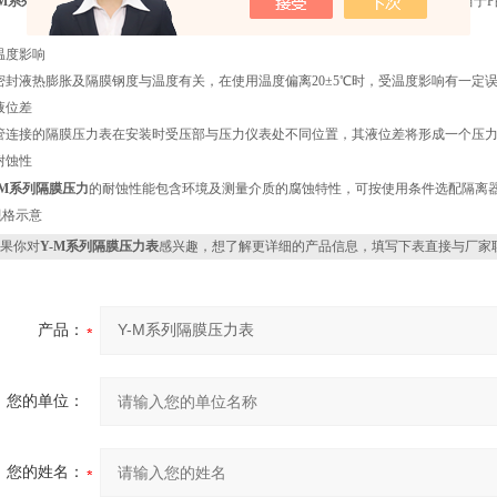
-M系列隔膜压力
隔膜在被测介质压力作用下产生变形，密封液被压，形成一个相当于P
。
度影响
密封液热膨胀及隔膜钢度与温度有关，在使用温度偏离20±5℃时，受温度影响有一定误差，
位差
管连接的隔膜压力表在安装时受压部与压力仪表处不同位置，其液位差将形成一个压力
蚀性
-M系列隔膜压力
的耐蚀性能包含环境及测量介质的腐蚀特性，可按使用条件选配隔离
规格示意
果你对
Y-M系列隔膜压力表
感兴趣，想了解更详细的产品信息，填写下表直接与厂家
产品：
您的单位：
您的姓名：