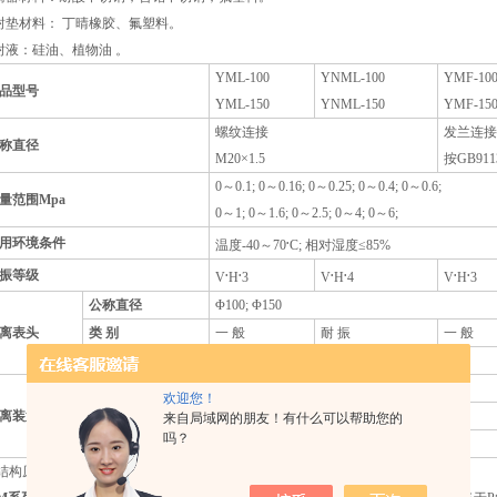
封垫材料： 丁晴橡胶、氟塑料。
封液：硅油、植物油 。
YML-100
YNML-100
YMF-10
品型号
YML-150
YNML-150
YMF-15
螺纹连接
发兰连接
称直径
M20×1.5
按GB911
0～0.1; 0～0.16; 0～0.25; 0～0.4; 0～0.6;
量范围Mpa
0～1; 0～1.6; 0～2.5; 0～4; 0～6;
.
用环境条件
温度-40～70
C; 相对湿度≤85%
.
.
.
.
.
.
振等级
V
H
3
V
H
4
V
H
3
公称直径
Φ100; Φ150
离表头
类 别
一 般
耐 振
一 般
精度等级
1.5; 2.5
法兰材料
1Cr18Ni9Ti
欢迎您！
离装置
膜片材料
不锈钢、哈氏合金、等
来自局域网的朋友！有什么可以帮助您的
吗？
填充工作液
甲基硅油、甘油等
构原理