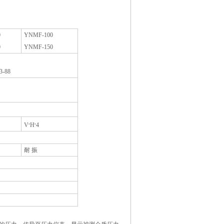
0
YNMF-100
0
YNMF-150
3-88
.
.
V
H
4
耐 振