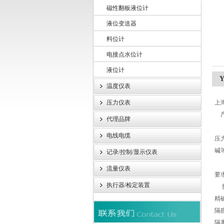
磁性翻板液位计
液位变送器
上海轩顼电气设备有限公司
料位计
电接点水位计
液位计
温度仪表
压力仪表
上
代理品牌
电线电缆
压
碱
记录/控制/显示仪表
卫
流量仪表
要
执行器/检定装置
技
精确
隔膜
隔