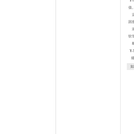
Y
值
温
因
液
软
耐
Y
如