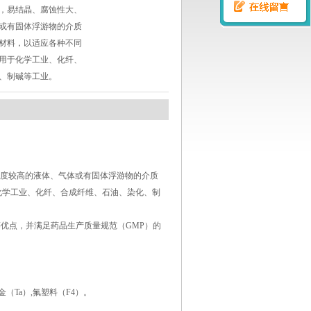
，易结晶、腐蚀性大、
或有固体浮游物的介质
材料，以适应各种不同
用于化学工业、化纤、
、制碱等工业。
度较高的液体、气体或有固体浮游物的介质
化学工业、化纤、合成纤维、石油、染化、制
点，并满足药品生产质量规范（GMP）的
合金（Ta）,氟塑料（F4）。