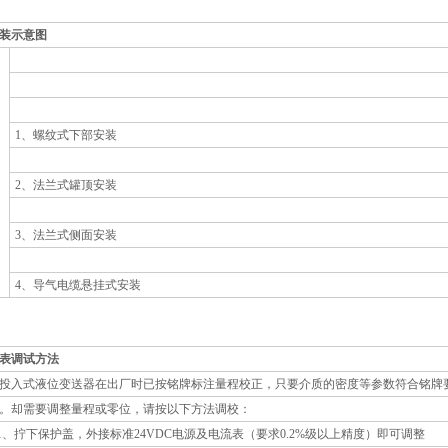
装示意图
1、螺纹式下部安装
2、法兰式罐顶安装
3、法兰式侧面安装
4、导气电缆悬挂式安装
表调试方法
入式液位变送器在出厂时已按铭牌标注量程校正，只要介质的密度等参数符合铭牌
。却需要调整量程或零位，请按以下方法调校：
、拧下保护盖，外接标准24VDC电源及电流表（要求0.2%级以上精度）即可调整