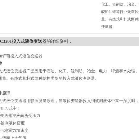
化工、轻制纺、冶金、
舰船油罐等行业无腐蚀
量。有缆式和杆式两种
变送器。
LC3201投入式液位变送器
的详细资料：
海轩顼
投入式液位变送器
述
入式液位变送器
广泛应用于石油、化工、轻制纺、冶金、电力、啤酒和水处理
测量。有缆式和杆式两种结构类型的投入式液位变送器。
作原理
入式液位变送器
用静压测量原理，当液位变送器投入到被测液体中某一深度时
×H Po
式中：
变送器迎液面所受压力
-
被测液体密度
当地重力加速度
--
液面上大气压