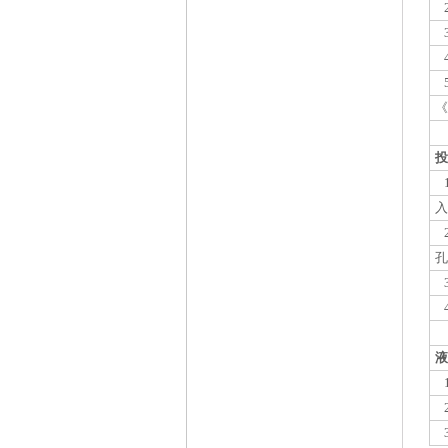
《
投
入
孔
液