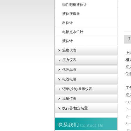
磁性翻板液位计
液位变送器
上海轩顼电气设备有限公司
料位计
电接点水位计
液位计
温度仪表
上
概
压力仪表
投
代理品牌
位
电线电缆
工
记录/控制/显示仪表
投
流量仪表
×g
执行器/检定装置
P---
ρ--
g---
Po-