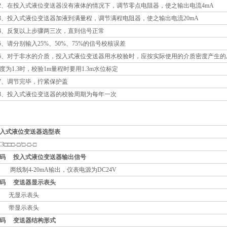
、在投入式液位变送器没有液体的情况下，调节零点电阻器，使之输出电流4mA
、投入式液位变送器加液到满量程，调节满程电阻器，使之输出电流20mA
、反复以上步骤两三次，直到信号正常
、请分别输入25%、50%、75%的信号校核误差
、对于非水的介质，投入式液位变送器用水校验时，应按实际使用的介质密度产生的
度为1.3时，校验1m量程时要用1.3m水位标定
、调节完毕，拧紧保护盖
、投入式液位变送器的校验周期为每年一次
入式液位变送器选型表
3□□□-□/□-□-□
码 投入式液位变送器输出信号
两线制4-20mA输出，仪表电源为DC24V
码 变送器显示表头
1
无显示表头
2
带显示表头
码 变送器结构形式