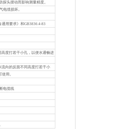
防探头摆动而影响测量精度。
气电缆损坏。
备通用要求》和
GB3836.4-83
同高度打若干小孔，以便水通畅进
体流向的反面不同高度打若干小
可使用。
断电缆线
。