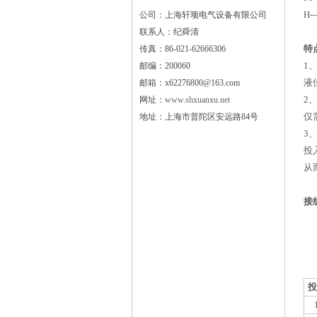
H--
公司：上海轩顼电气设备有限公司
联系人：纪舜清
特
传真：86-021-62666306
1
邮编：200060
液
邮箱：x62276800@163.com
2
网址：
www.shxuanxu.net
仅
地址：上海市普陀区安远路84号
3
投
从
接
投