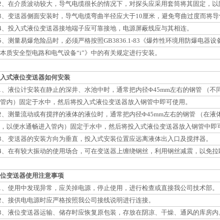
2
、在介质波动较大，导气电缆很长的情况下，对探头应采用套筒将其固定，以
3
、变送器侧面安装时，导气电缆弯曲半径应大于
10
厘米，避免弯曲过度而将导
4
、投入式液位变送器接地端子应可靠接地，电源屏蔽线应与其相连。
5
、测量易爆危险品时，必须严格按照
GB3836.1-83
《爆炸性环境用防爆电器设
本质安全型电路和电气设备
“i”
》中的有关规定进行安装。
入式液位变送器如何安装
1
、液位计安装在静止的深井、水池中时，通常把内径
Φ
45mm
左右的钢管
（不
管内）固定于水中，然后将投入式液位变送器放入钢管中即可使用。
2
、测量流动或有搅拌的液体的液位时，通常把内径
Φ
45mm
左右的钢管
（在液
，以便水通畅进入管内）固定于水中，然后将投入式液位变送器放入钢管中即
3
、变送器的安装方向为垂直，投入式安装位置应远离液体出入口及搅拌器。
4
、在有较大振动的使用场合，可在变送器上缠绕钢丝，利用钢丝减震，以免拉
位变送器使用注意事项
1
、使用中发现异常，应关掉电源，停止使用，进行检查或直接我公司技术部。
2
、接供电电源时应严格按照我公司接线说明进行连接。
3
、液位变送器运输、储存时应恢复原包装，存放在阴凉、干燥、通风的库房内