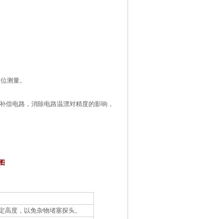
液位测量。
补偿电路，消除电路温漂对精度的影响，
图
定高度，以免杂物堵塞探头。