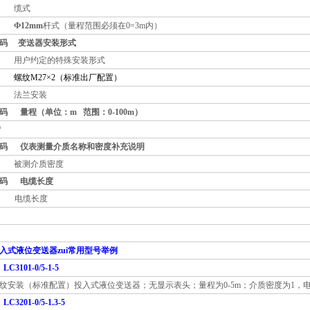
缆式
Ф12mm
杆式（量程范围必须在0=3m内）
码 变送器安装形式
用户约定的特殊安装形式
螺纹M27×2（标准出厂配置）
法兰安装
码 量程（单位：m 范围：0-100m）
/*
码 仪表测量介质名称和密度补充说明
* 被测介质密度
代码
电缆长度
× 电缆长度
入式液位变送器zui常用型号举例
LC3101-0/5-1-5
纹安装（标准配置）投入式液位变送器；无显示表头；量程为0-5m；介质密度为1，电
LC3201-0/5-1.3-5