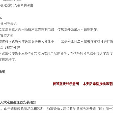
-
变送器投入液体的深度
点
、使用寿命长
位变送器膜片采用高技术激光调制电路，传感器外壳采用不锈钢制作。
、安装方便
需将投入式液位变送器探头投入液体中，引出信号线同二次仪表连接就可进行
、温度稳定性好
入式液位变送器本身在
0-70
℃
内实现了温度补偿，在信号转换电路中加入了温度
而提高精度。
线图
普通型接线示意图
本安防爆型接线示意
入式液位变送器安装须知
1
、由于罐底或舱底易沉积污泥、油渣等物，建议将测量探头离开罐（舱）底一