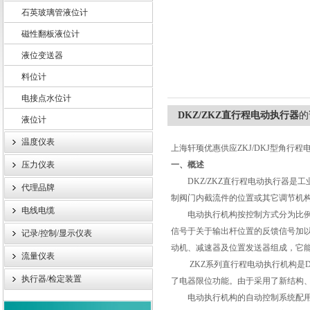
石英玻璃管液位计
磁性翻板液位计
液位变送器
上海轩顼电气设备有限公司
料位计
电接点水位计
DKZ/ZKZ直行程电动执行器
的
液位计
温度仪表
上海轩顼优惠供应ZKJ/DKJ型角行程
压力仪表
一、概述
DKZ/ZKZ直行程电动执行器是
代理品牌
制阀门内截流件的位置或其它调节机
电线电缆
电动执行机构按控制方式分为比例式
信号于关于输出杆位置的反馈信号加
记录/控制/显示仪表
动机、减速器及位置发送器组成，它
流量仪表
ZKZ系列直行程电动执行机构是D
执行器/检定装置
了电器限位功能。由于采用了新结构、
电动执行机构的自动控制系统配用DF