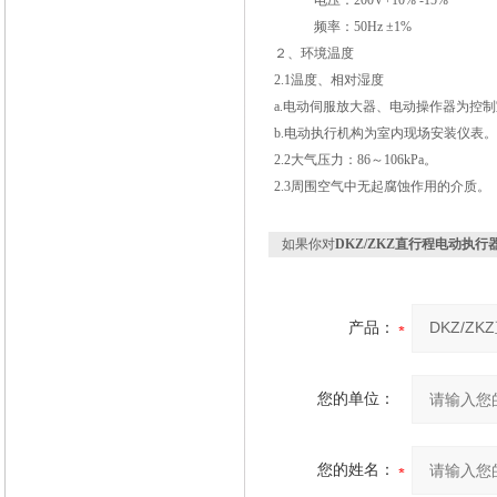
电压：200V+10% -15%
频率：50Hz ±1%
２、环境温度
2.1
温度、相对湿度
a.
电动伺服放大器、电动操作器为控制室
b.
电动执行机构为室内现场安装仪表。 温
2.2
大气压力：86～106kPa。
2.3
周围空气中无起腐蚀作用的介质。
如果你对
DKZ/ZKZ直行程电动执行
产品：
您的单位：
您的姓名：