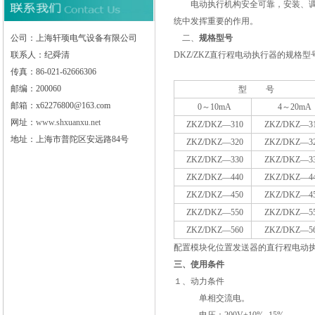
电动执行机构安全可靠，安装、调试
统中发挥重要的作用。
公司：上海轩顼电气设备有限公司
二、
规格型号
联系人：纪舜清
DKZ/ZKZ直行程电动执行器
的规格型
传真：86-021-62666306
邮编：200060
型 号
邮箱：x62276800@163.com
0
～10mA
4
～20mA
网址：
www.shxuanxu.net
ZKZ/DKZ—310
ZKZ/DKZ—31
地址：上海市普陀区安远路84号
ZKZ/DKZ—320
ZKZ/DKZ—32
ZKZ/DKZ—330
ZKZ/DKZ—33
ZKZ/DKZ—440
ZKZ/DKZ—44
ZKZ/DKZ—450
ZKZ/DKZ—45
ZKZ/DKZ—550
ZKZ/DKZ—55
ZKZ/DKZ—560
ZKZ/DKZ—56
配置模块化位置发送器的直行程电动
三、使用条件
１、动力条件
单相交流电。